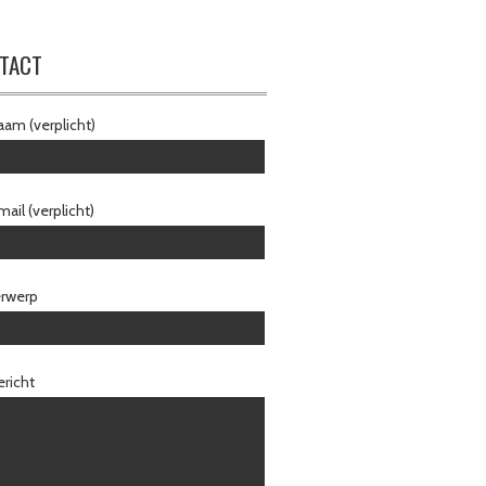
TACT
am (verplicht)
ail (verplicht)
rwerp
richt