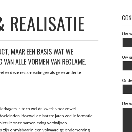
 REALISATIE
CON
Uw na
UCT, MAAR EEN BASIS WAT WE
Uw em
G VAN ALLE VORMEN VAN RECLAME.
j weten deze reclameuitingen als geen ander te
Onde
Uw be
edragers is toch wel drukwerk, voor zowel
doeleinden. Hoewel de laatste jaren veel informatie
k niet uit onze samenleving verdwijnen.
jes zijn onmisbaar in een volwaardige onderneming,